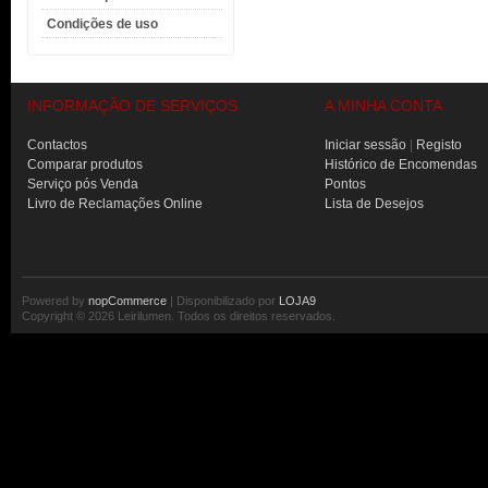
Condições de uso
INFORMAÇÃO DE SERVIÇOS
A MINHA CONTA
Contactos
Iniciar sessão
|
Registo
Comparar produtos
Histórico de Encomendas
Serviço pós Venda
Pontos
Livro de Reclamações Online
Lista de Desejos
Powered by
nopCommerce
| Disponibilizado por
LOJA9
Copyright © 2026 Leirilumen. Todos os direitos reservados.