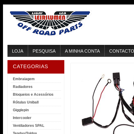
LOJA
PESQUISA
A MINHA CONTA
CONTACT
CATEGORIAS
Embraiagem
Radiadores
Bloqueios e Acessórios
Rótulas Uniball
Gigglepin
Intercooler
Ventiladores SPAL
Tendas/Toldos