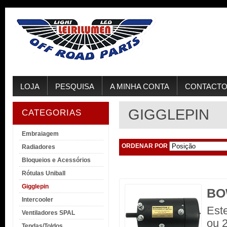
LOJA
PESQUISA
A MINHA CONTA
CONTACT
GIGGLEPIN
CATEGORIAS
Embraiagem
ORDENAR POR
Radiadores
Bloqueios e Acessórios
Rótulas Uniball
Gigglepin
BO
Intercooler
Este
Ventiladores SPAL
ou 
Tendas/Toldos