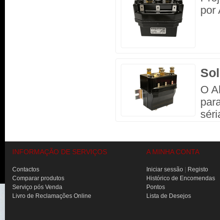
por 
So
O Al
par
sér
INFORMAÇÃO DE SERVIÇOS
A MINHA CONTA
Contactos
Iniciar sessão
|
Registo
Comparar produtos
Histórico de Encomendas
Serviço pós Venda
Pontos
Livro de Reclamações Online
Lista de Desejos