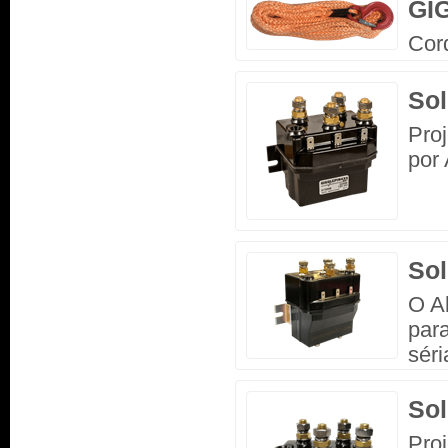
GI
Cord
So
Proj
por 
So
O Al
par
sér
So
Proj