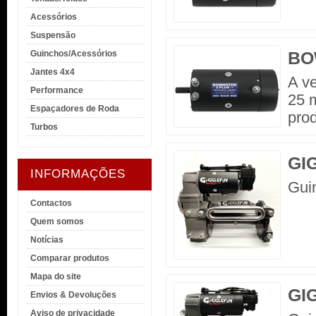
Acessórios
Suspensão
BO
Guinchos/Acessórios
Jantes 4x4
A ve
Performance
25 
Espaçadores de Roda
pro
Turbos
GI
INFORMAÇÕES
Gui
Contactos
Quem somos
Notícias
Comparar produtos
Mapa do site
GI
Envios & Devoluções
Aviso de privacidade